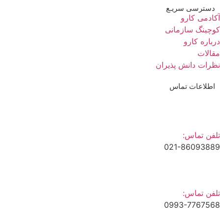
دسترسی سریـع
ادمی کارو
چینگ سازمانی
باره کارو
الات
رات دانش پذیران
اطلاعات تماس
فن تماس:
021-860938
فن تماس:
0993-77675