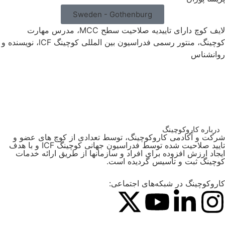
Sweden - Gothenburg
لایف کوچ دارای تاییدیه صلاحیت سطح MCC، مدرس مهارت
کوچینگ، منتور رسمی فدراسیون بین المللی کوچینگ lCF، نویسنده و
انشناس
درباره کاروکوچینگ
کت و آکادمی کاروکوچینگ، توسط تعدادی از کوچ های عضو و
تایید صلاحیت شده توسط فدراسیون جهانی کوچینگ ICF و با هدف
جاد ارزش افزوده برای افراد و سازمانها از طریق ارائه خدمات
چینگ ثبت و تاسیس گردیده است.
روکوچینگ در شبکه‌های اجتماعی: